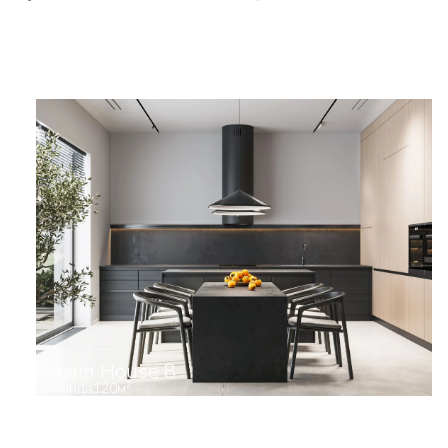
Dream House 8
2
Винница
120
м