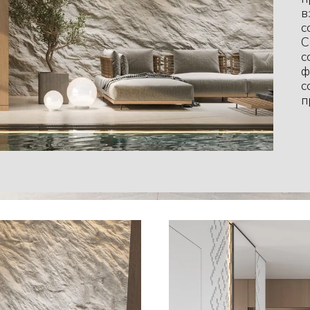
в
с
С
с
ф
с
п