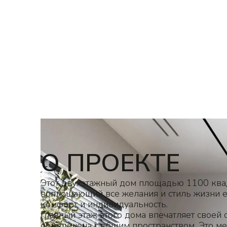
DREAM HOUSE
Общая площадь
2
120
кв
О ПРОЕКТЕ
Этот двухэтажный дом площадью 1100 ква
воплощающий все желания и стиль жизни ег
комфорт и индивидуальность.
Главный этаж этого дома впечатляет своей 
объединена с общим пространством. Это мес