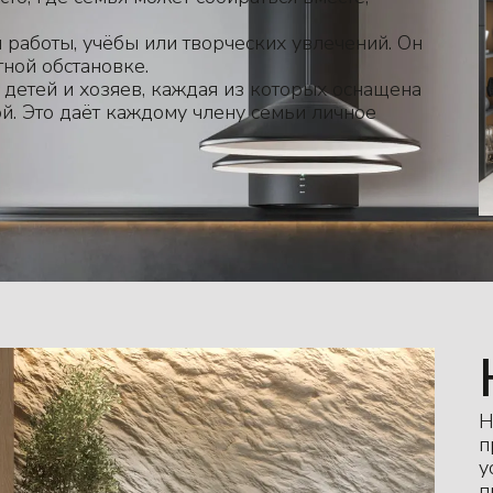
работы, учёбы или творческих увлечений. Он
тной обстановке.
детей и хозяев, каждая из которых оснащена
й. Это даёт каждому члену семьи личное
Н
п
у
п