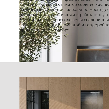
готовить и отмечать важные события жизни.
Отдельный кабинет — идеальное место для 
позволяет сосредоточиться и работать в ую
На втором этаже расположены спальни для 
собственной ванной комнатой и гардеробно
пространство и комфорт.