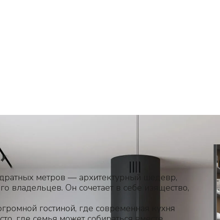
 40
Расположение
Винница
дратных метров — архитектурный шедевр,
о владельцев. Он сочетает в себе изящество,
огромной гостиной, где современная кухня
то, где семья может собираться вместе,